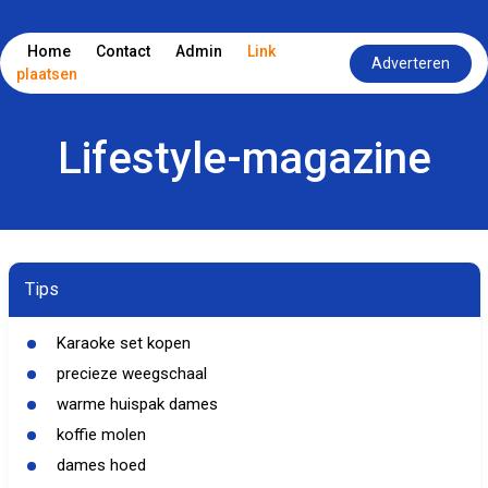
Home
Contact
Admin
Link
Adverteren
plaatsen
Lifestyle-magazine
Tips
Karaoke set kopen
precieze weegschaal
warme huispak dames
koffie molen
dames hoed